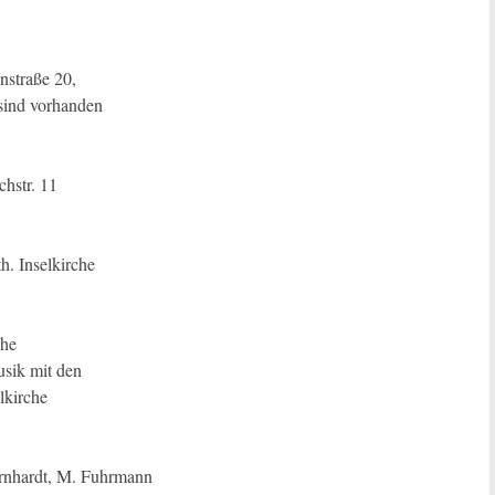
straße 20,
 sind vorhanden
hstr. 11
h. Inselkirche
che
sik mit den
lkirche
ernhardt, M. Fuhrmann