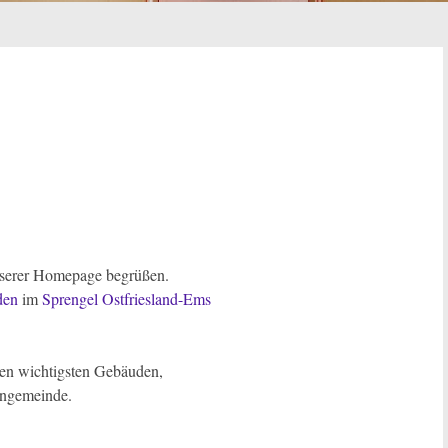
nserer Homepage begrüßen.
den
im
Sprengel Ostfriesland-Ems
den wichtigsten Gebäuden,
engemeinde.