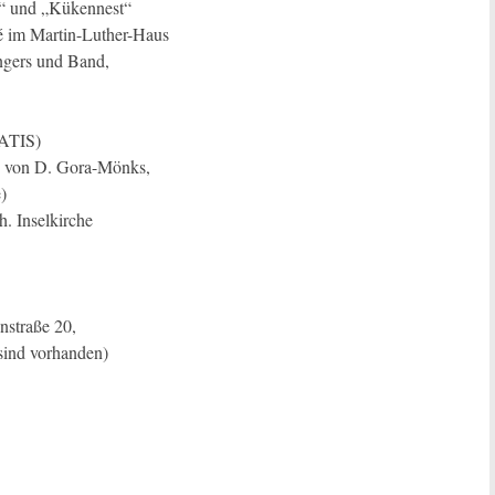
p“ und „Kükennest“
é im Martin-Luther-Haus
ingers und Band,
ATIS)
ng von D. Gora-Mönks,
)
h. Inselkirche
straße 20,
sind vorhanden)